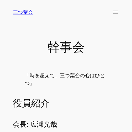
内
三つ葉会
容
を
ス
キ
幹事会
ッ
プ
「時を超えて、三つ葉会の心はひと
つ」
役員紹介
会長: 広瀬光哉