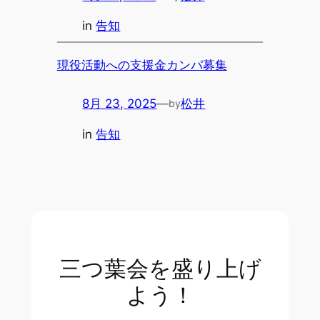
in
告知
現役活動への支援金カンパ募集
8月 23, 2025
—
松井
by
in
告知
三つ葉会を盛り上げ
よう！