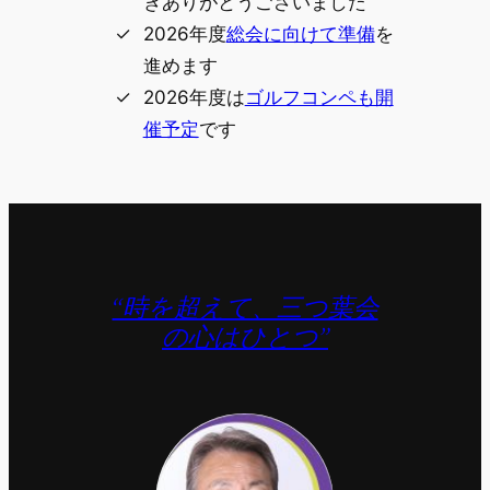
きありがとうございました
2026年度
総会に向けて準備
を
進めます
2026年度は
ゴルフコンペも開
催予定
です
“時を超えて、三つ葉会
の心はひとつ”