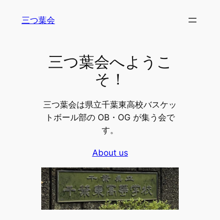
内
三つ葉会
容
を
ス
三つ葉会へようこ
キ
ッ
そ！
プ
三つ葉会は県立千葉東高校バスケッ
トボール部の OB・OG が集う会で
す。
About us